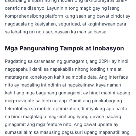
kakaibang timpla nito ng modernong teknolohiya at user-
centric na disenyo. Layunin nitong magbigay ng isang
komprehensibong platform kung saan ang bawat pindot ay
nagdadala ng kasiyahan, seguridad, at kaginhawaan para
sa lahat ng uri ng user, nasaan ka man sa bansa.
Mga Pangunahing Tampok at Inobasyon
Pagdating sa karanasan ng gumagamit, ang 22PH ay hindi
nagpapahuli dahil sa napakabilis nitong loading time at
matatag na koneksyon kahit sa mobile data. Ang interface
nito ay madaling intindihin at napakalinaw, kaya naman
kahit ang mga baguhang gumagamit ay hindi mahihirapang
mag-navigate sa loob ng app. Gamit ang pinakabagong
teknolohiya sa mobile optimization, tinitiyak ng app na ito
na hindi maglalag o mag-iinit ang iyong device habang
ginagamit ang mga feature nito. Ang bawat update ay
sumasailalim sa masusing pagsusuri upang mapanatili ang