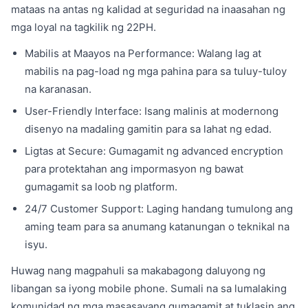
mataas na antas ng kalidad at seguridad na inaasahan ng
mga loyal na tagkilik ng 22PH.
Mabilis at Maayos na Performance: Walang lag at
mabilis na pag-load ng mga pahina para sa tuluy-tuloy
na karanasan.
User-Friendly Interface: Isang malinis at modernong
disenyo na madaling gamitin para sa lahat ng edad.
Ligtas at Secure: Gumagamit ng advanced encryption
para protektahan ang impormasyon ng bawat
gumagamit sa loob ng platform.
24/7 Customer Support: Laging handang tumulong ang
aming team para sa anumang katanungan o teknikal na
isyu.
Huwag nang magpahuli sa makabagong daluyong ng
libangan sa iyong mobile phone. Sumali na sa lumalaking
komunidad ng mga masasayang gumagamit at tuklasin ang