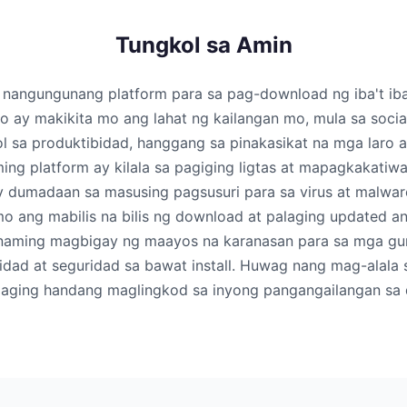
Tungkol sa Amin
 nangungunang platform para sa pag-download ng iba't iba
to ay makikita mo ang lahat ng kailangan mo, mula sa socia
l sa produktibidad, hanggang sa pinakasikat na mga laro a
ng platform ay kilala sa pagiging ligtas at mapagkakatiwa
 ay dumadaan sa masusing pagsusuri para sa virus at malwa
 mo ang mabilis na bilis ng download at palaging updated 
 naming magbigay ng maayos na karanasan para sa mga g
dad at seguridad sa bawat install. Huwag nang mag-alala s
y laging handang maglingkod sa inyong pangangailangan sa 