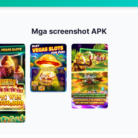
Mga screenshot APK