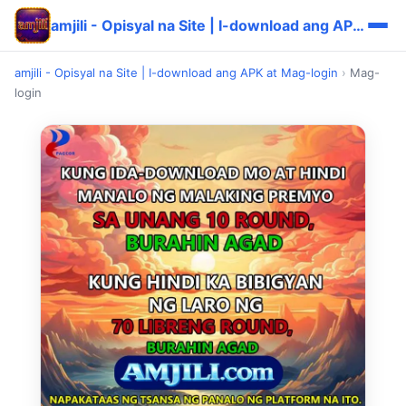
amjili - Opisyal na Site | I-download ang APK at Mag-login
amjili - Opisyal na Site | I-download ang APK at Mag-login
›
Mag-
login