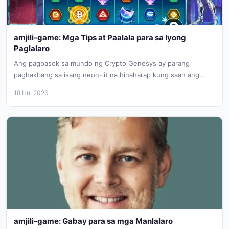
amjili-game: Mga Tips at Paalala para sa Iyong
Paglalaro
Ang pagpasok sa mundo ng Crypto Genesys ay parang
paghakbang sa isang neon-lit na hinaharap kung saan ang
teknolohiya at...
18 Hul 2026
amjili-game: Gabay para sa mga Manlalaro