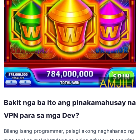
Bakit nga ba ito ang pinakamahusay na
VPN para sa mga Dev?
Bilang isang programmer, palagi akong naghahanap ng