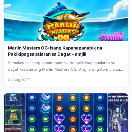
Marlin Masters OG: Isang Kapanapanabik na
Pakikipagsapalaran sa Dagat – amjili
Sumakay sa isang kapanapanabik na pakikipagsapalaran sa
dagat kasama ang Marlin Masters OG. Ang larong ito mula sa
Hacksaw Gaming...
04 Aug 2026