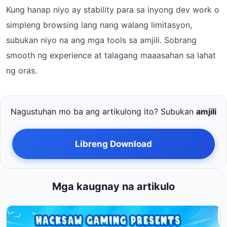
Kung hanap niyo ay stability para sa inyong dev work o
simpleng browsing lang nang walang limitasyon,
subukan niyo na ang mga tools sa amjili. Sobrang
smooth ng experience at talagang maaasahan sa lahat
ng oras.
Nagustuhan mo ba ang artikulong ito? Subukan
amjili
Libreng Download
Mga kaugnay na artikulo