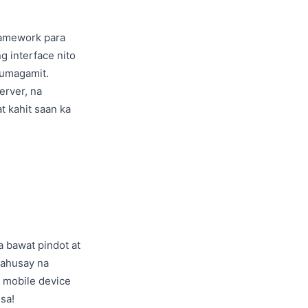
ramework para
 interface nito
gumagamit.
erver, na
t kahit saan ka
a bawat pindot at
mahusay na
g mobile device
sa!