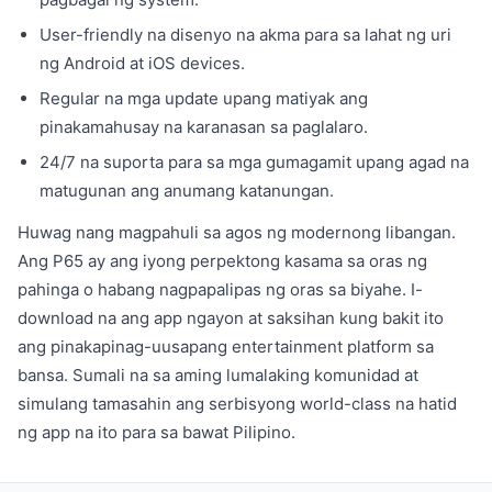
User-friendly na disenyo na akma para sa lahat ng uri
ng Android at iOS devices.
Regular na mga update upang matiyak ang
pinakamahusay na karanasan sa paglalaro.
24/7 na suporta para sa mga gumagamit upang agad na
matugunan ang anumang katanungan.
Huwag nang magpahuli sa agos ng modernong libangan.
Ang P65 ay ang iyong perpektong kasama sa oras ng
pahinga o habang nagpapalipas ng oras sa biyahe. I-
download na ang app ngayon at saksihan kung bakit ito
ang pinakapinag-uusapang entertainment platform sa
bansa. Sumali na sa aming lumalaking komunidad at
simulang tamasahin ang serbisyong world-class na hatid
ng app na ito para sa bawat Pilipino.