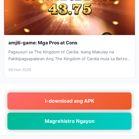
amjili-game: Mga Pros at Cons
Pagsusuri sa The Kingdom of Cardia: Isang Makulay na
Pakikipagsapalaran Ang The Kingdom of Cardia mula sa Betsoft
ay nagdadala...
06 Hun 2026
I-download ang APK
Magrehistro Ngayon