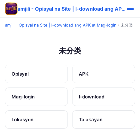
amjili - Opisyal na Site | I-download ang APK at Mag-login
amjili - Opisyal na Site | I-download ang APK at Mag-login
›
未分类
未分类
Opisyal
APK
Mag-login
I-download
Lokasyon
Talakayan