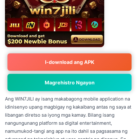
I-download ang APK
Magrehistro Ngayon
Ang WIN7JILI ay isang makabagong mobile application na
idinisenyo upang magbigay ng kakaibang antas ng saya at
libangan diretso sa iyong mga kamay. Bilang isang
nangungunang platform sa digital entertainment,
namumukod-tangi ang app na ito dahil sa pagsasama ng