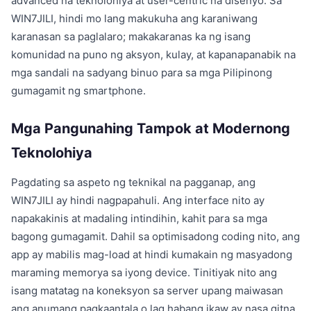
advanced na teknolohiya at user-centric na disenyo. Sa
WIN7JILI, hindi mo lang makukuha ang karaniwang
karanasan sa paglalaro; makakaranas ka ng isang
komunidad na puno ng aksyon, kulay, at kapanapanabik na
mga sandali na sadyang binuo para sa mga Pilipinong
gumagamit ng smartphone.
Mga Pangunahing Tampok at Modernong
Teknolohiya
Pagdating sa aspeto ng teknikal na pagganap, ang
WIN7JILI ay hindi nagpapahuli. Ang interface nito ay
napakakinis at madaling intindihin, kahit para sa mga
bagong gumagamit. Dahil sa optimisadong coding nito, ang
app ay mabilis mag-load at hindi kumakain ng masyadong
maraming memorya sa iyong device. Tinitiyak nito ang
isang matatag na koneksyon sa server upang maiwasan
ang anumang pagkaantala o lag habang ikaw ay nasa gitna